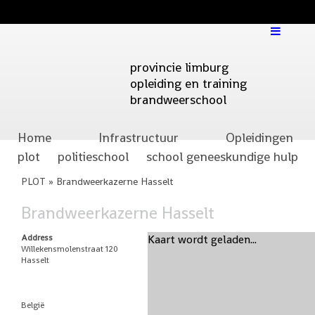
provincie limburg
opleiding en training
brandweerschool
Skip to content
Home
Infrastructuur
Opleidingen
Main menu
plot
politieschool
school geneeskundige hulp
PLOT » Brandweerkazerne Hasselt
Brandweerkazerne Hasselt
Address
Kaart wordt geladen...
Willekensmolenstraat 120
Hasselt
België