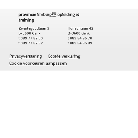
provincie limburg opleiding &
training
Zwartegoudlaan 3
Horizonlaan 42
B-3600 Genk
B-3600 Genk
t 089 77 82 50
t 089 84 96 70
f 089 77 82 82
f 089 84 96 89
Privacyverklaring
Cookie verklaring
Cookie voorkeuren aanpassen